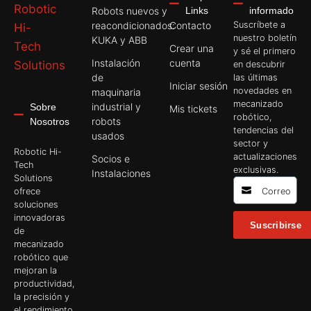
Robots nuevos y
Links
informado
reacondicionados:
Contacto
Suscríbete a
nuestro boletín
KUKA y ABB
Crear una
y sé el primero
Instalación
cuenta
en descubrir
de
las últimas
Iniciar sesión
novedades en
maquinaria
mecanizado
industrial y
Sobre
Mis tickets
robótico,
robots
Nosotros
tendencias del
usados
sector y
Robotic Hi-
actualizaciones
Socios e
Tech
exclusivas.
Instalaciones
Solutions
ofrece
soluciones
innovadoras
Suscribirse
de
mecanizado
robótico que
mejoran la
productividad,
la precisión y
el rendimiento