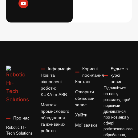
Інформація
Корисні
Будьте в
Нові та
посилання
курсі
відновлені
Контакт
новин
роботи:
Підпишіться
Створити
на нашу
KUKA та ABB
обліковий
розсилку, щоб
Монтаж
запис
першими
промислового
дізнаватися
Увійти
про новинки у
обладнання
Про нас
сфері
та вживаних
Мої заявки
Robotic Hi-
роботизованого
роботів
Tech Solutions
оброблення,