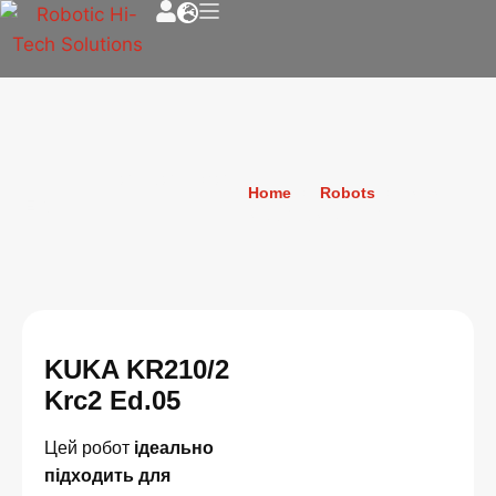
KUKA KR210/2 Krc2
Home
»
Robots
»
KUKA
Ed.05
KR210/2 Krc2 Ed.05
KUKA KR210/2
Krc2 Ed.05
Цей робот
ідеально
підходить для