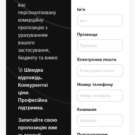
вас
Ім’я
персоналізовану
комерційну
пропозицію з
Прізвище
урахуванням
вашого
застосування,
бюджету та вимог.
Електронна пошта
🚀
Швидка
відповідь.
Номер телефону
Конкурентні
ціни.
Професійна
підтримка.
Компанія
Запитайте свою
пропозицію вже
Повідомлення