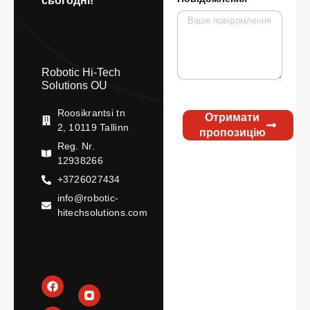
сьогодні!
Robotic Hi-Tech
Solutions OU
Roosikrantsi tn
Отримати
2, 10119 Tallinn
пропозицію
Reg. Nr.
12938266
+3726027434
info@robotic-
hitechsolutions.com