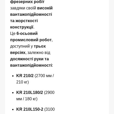
фрезерних робіт
завдяки своїй
високій
вантажопідйомності
та жорсткості
конструкції
.
Це
6-осьовий
промисловий робот
,
доступний у
трьох
версіях
, залежно від
досяжності руки та
вантажопідйомності
:
KR 210/2
(2700 мм /
210 кг)
KR 210L180/2
(2900
мм / 180 кг)
KR 210L150-2
(3100