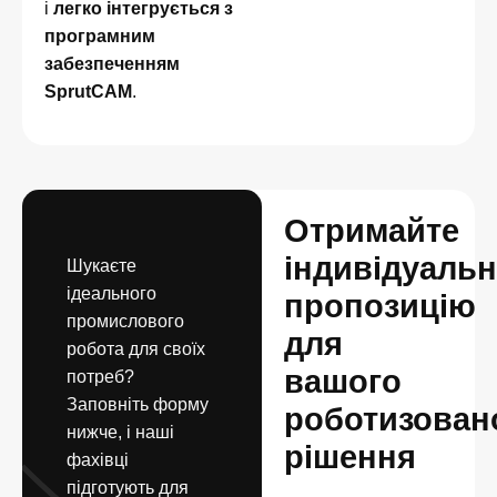
і
легко інтегрується з
програмним
забезпеченням
SprutCAM
.
Отримайте
індивідуальн
Шукаєте
ідеального
пропозицію
промислового
для
робота для своїх
вашого
потреб?
Заповніть форму
роботизован
нижче, і наші
рішення
фахівці
підготують для