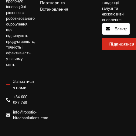
пропонує
Партнери та
тенденції
інноваційні
галузі та
Встановлення
рішення з
ексклюзивні
роботизованого
оновлення.
оброблення,
що
підвищують
продуктивність,
Підписатися
точність і
ефективність
у всьому
світі.
Зв’язатися
з нами
+34 600
987 748
info@robotic-
hitechsolutions.com