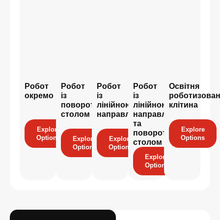
Робот
Робот
Робот
Робот
Освітня
окремо
із
із
із
роботизова
поворотним
лінійною
лінійною
клітина
столом
направляючою
направляючою
та
Explore
Explore
поворотним
Options
Options
Explore
Explore
столом
Options
Options
Explore
Options