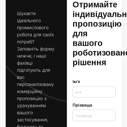
Отримайте
індивідуальн
Шукаєте
ідеального
пропозицію
промислового
для
робота для своїх
вашого
потреб?
Заповніть форму
роботизован
нижче, і наші
рішення
фахівці
підготують для
вас
Ім’я
персоналізовану
комерційну
пропозицію з
урахуванням
Прізвище
вашого
застосування,
бюджету та