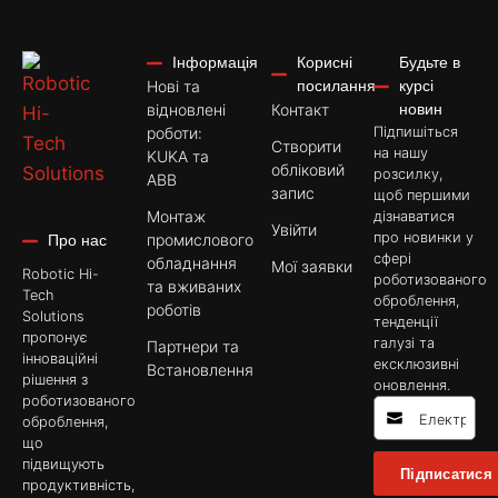
Інформація
Корисні
Будьте в
Нові та
посилання
курсі
відновлені
Контакт
новин
роботи:
Підпишіться
Створити
на нашу
KUKA та
обліковий
розсилку,
ABB
запис
щоб першими
Монтаж
дізнаватися
Увійти
про новинки у
промислового
Про нас
сфері
обладнання
Мої заявки
Robotic Hi-
роботизованого
та вживаних
Tech
оброблення,
роботів
Solutions
тенденції
пропонує
галузі та
Партнери та
інноваційні
ексклюзивні
Встановлення
рішення з
оновлення.
роботизованого
оброблення,
що
підвищують
Підписатися
продуктивність,